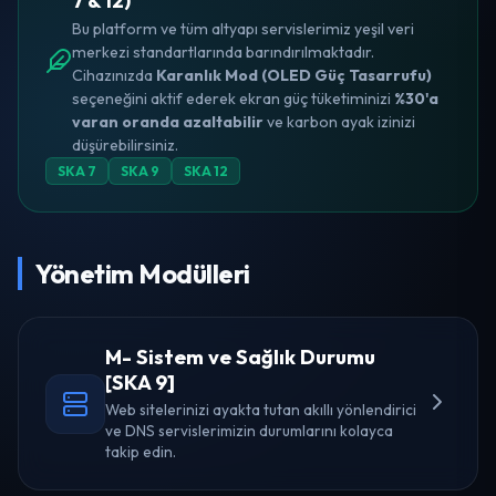
7 & 12)
Bu platform ve tüm altyapı servislerimiz yeşil veri
merkezi standartlarında barındırılmaktadır.
Cihazınızda
Karanlık Mod (OLED Güç Tasarrufu)
seçeneğini aktif ederek ekran güç tüketiminizi
%30'a
varan oranda azaltabilir
ve karbon ayak izinizi
düşürebilirsiniz.
SKA 7
SKA 9
SKA 12
Yönetim Modülleri
M- Sistem ve Sağlık Durumu
[SKA 9]
Web sitelerinizi ayakta tutan akıllı yönlendirici
ve DNS servislerimizin durumlarını kolayca
takip edin.